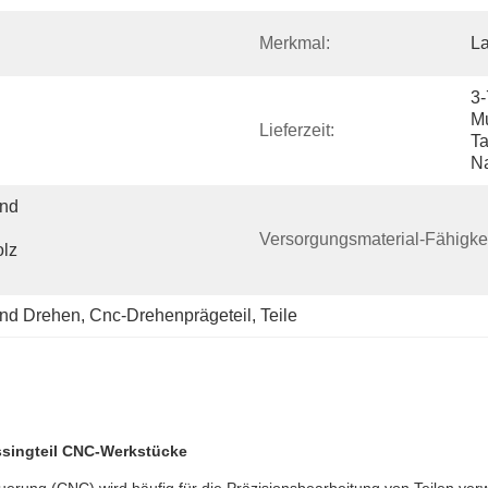
Merkmal:
La
3-
Mu
Lieferzeit:
Ta
N
nd 
Versorgungsmaterial-Fähigkei
lz 
und Drehen
, 
Cnc-Drehenprägeteil
, 
Teile
ssingteil CNC-Werkstücke