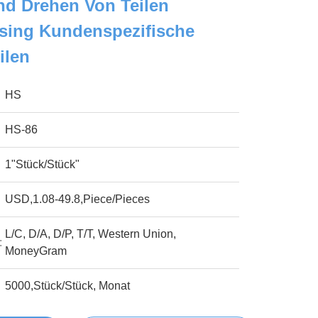
nd Drehen Von Teilen
ssing Kundenspezifische
ilen
HS
HS-86
1"Stück/Stück"
USD,1.08-49.8,Piece/Pieces
L/C, D/A, D/P, T/T, Western Union,
:
MoneyGram
5000,Stück/Stück, Monat