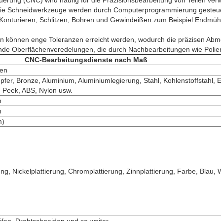
ung (CNC) wird häufig für die Präzisionsbearbeitung von Teilen verw
ie Schneidwerkzeuge werden durch Computerprogrammierung gesteuert
, Konturieren, Schlitzen, Bohren und Gewindeißen.zum Beispiel Endm
 können enge Toleranzen erreicht werden, wodurch die präzisen Abme
ende Oberflächenveredelungen, die durch Nachbearbeitungen wie Polie
CNC-Bearbeitungsdienste nach Maß
en
upfer, Bronze, Aluminium, Aluminiumlegierung, Stahl, Kohlenstoffstahl,
 Peek, ABS, Nylon usw.
n
n
m)
rung, Nickelplattierung, Chromplattierung, Zinnplattierung, Farbe, Blau,