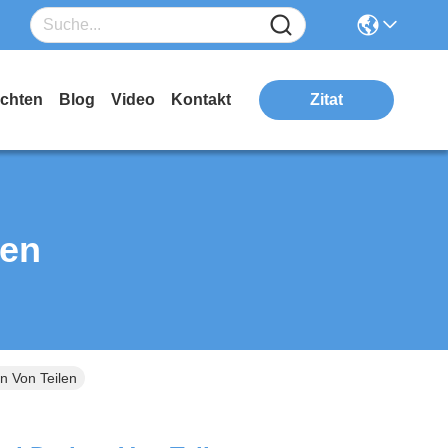
ichten
Blog
Video
Kontakt
Zitat
ten
n Von Teilen