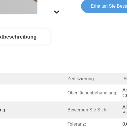
Erhalten Sie Best
ktbeschreibung
Zertifizierung:
I
An
Oberflächenbehandlung:
C
A
ng
Bewerben Sie Sich:
Be
Toleranz:
0