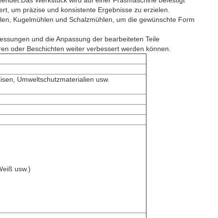
endet.Das Werkstück wird auf einer Fräsmaschine befestigt
, um präzise und konsistente Ergebnisse zu erzielen.
ühlen, Kugelmühlen und Schalzmühlen, um die gewünschte Form
ssungen und die Anpassung der bearbeiteten Teile
ren oder Beschichten weiter verbessert werden können.
 Eisen, Umweltschutzmaterialien usw.
 Weiß usw.)