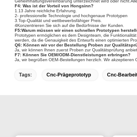
Geheimhaltungsvereinbarung unterzeichnet wird oder nicht.Al
F4: Was ist der Vorteil von Hongsinn?
1.13 Jahre reichliche Erfahrung.
2- professionelle Technologie und hochgenaue Prototypen
3.Top-Qualität und wettbewerbsfähiger Preis.
4Konzentrieren Sie sich auf die Bedürfnisse der Kunden.
F5:Warum müssen wir einen schnellen Prototypen herstel
Prototypen ermöglichen es dem Designteam, die Funktionalität z
werden, da die Genauigkeit des Entwurfs einen optimierten Proj
Q6: Können wir vor der Bestellung Proben zur Qualitätspr
Ja, wir können Ihnen zuerst Proben zur Qualitätsprüfung anbiet
F7: Können Sie OEM/ODM-Dienstleistungen erbringen?
Ja, wir begrüßen OEM-Bestellungen herzlich. Wir akzeptieren 
Tags:
Cnc-Prägeprototyp
Cnc-Bearbei