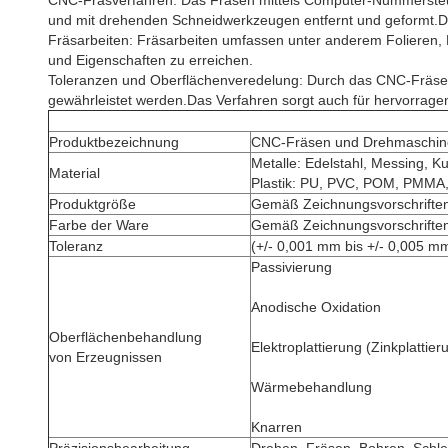
CNC-Fräsverfahren: Das Fräsen mittels Computer-Nummersteuer
und mit drehenden Schneidwerkzeugen entfernt und geformt.D
Fräsarbeiten: Fräsarbeiten umfassen unter anderem Folieren
und Eigenschaften zu erreichen.
Toleranzen und Oberflächenveredelung: Durch das CNC-Fräsen
gewährleistet werden.Das Verfahren sorgt auch für hervorrag
Produktbezeichnung
CNC-Fräsen und Drehmaschin
Metalle: Edelstahl, Messing, K
Material
Plastik: PU, PVC, POM, PMMA,
Produktgröße
Gemäß Zeichnungsvorschrifte
Farbe der Ware
Gemäß Zeichnungsvorschrifte
Toleranz
(+/- 0,001 mm bis +/- 0,005 m
Passivierung
Anodische Oxidation
Oberflächenbehandlung
Elektroplattierung (Zinkplattie
von Erzeugnissen
Wärmebehandlung
Knarren