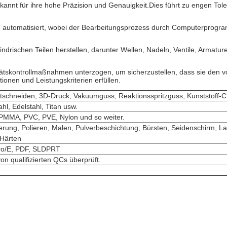
kannt für ihre hohe Präzision und Genauigkeit.Dies führt zu engen To
 automatisiert, wobei der Bearbeitungsprozess durch Computerprogra
lindrischen Teilen herstellen, darunter Wellen, Nadeln, Ventile, Armat
itätskontrollmaßnahmen unterzogen, um sicherzustellen, dass sie den
ationen und Leistungskriterien erfüllen.
neiden, 3D-Druck, Vakuumguss, Reaktionsspritzguss, Kunststoff-CNC-
hl, Edelstahl, Titan usw.
 PMMA, PVC, PVE, Nylon und so weiter.
ierung, Polieren, Malen, Pulverbeschichtung, Bürsten, Seidenschirm, L
 Härten
ro/E, PDF, SLDPRT
n qualifizierten QCs überprüft.