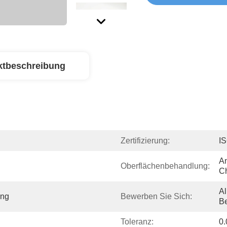
ktbeschreibung
Zertifizierung:
I
An
Oberflächenbehandlung:
C
A
ng
Bewerben Sie Sich:
Be
Toleranz:
0