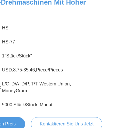
C-Drehmaschinen Mit Hoher
HS
HS-77
1"Stück/Stück"
USD,8.75-35.46,Piece/Pieces
L/C, D/A, D/P, T/T, Western Union,
:
MoneyGram
5000,Stück/Stück, Monat
en Preis
Kontaktieren Sie Uns Jetzt