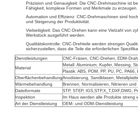
Präzision und Genauigkeit: Die CNC-Drehmaschine ist be
Fähigkeit, komplexe Formen und Merkmale zu erzeugen.
Automation und Effizienz: CNC-Drehmaschinen sind hoch
und Steigerung der Produktivität.
Vielseitigkeit: Das CNC-Drehen kann eine Vielzahl von zy
Werkstück ausgeführt werden.
Qualitätskontrolle: CNC-Drehteile werden strengen Qual
sicherzustellen, dass die Teile die erforderlichen Spezifik
Dienstleistungen
CNC-Fräsen, CNC-Drehen, EDM-Drahtsch
Metall: Aluminium, Kupfer, Messing, Sta
Material
Plastik: ABS, POM, PP, PU, PC, PA66,
Oberflächenbehandlung
Anodisierung, Sandblasen, Metallplatt
Wärmebehandlung
Brennen, Normalisieren, Nitrieren und
Dateiformate
STP, STEP, IGS,STP,X_T,DXF,DWG, P
Inspektion
Im Haus werden alle Produkte streng vo
Art der Dienstleistung
OEM- und ODM-Dienstleistung