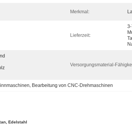
Merkmal:
La
3-
Mu
Lieferzeit:
Ta
N
nd 
Versorgungsmaterial-Fähigkei
lz 
Spinnmaschinen
, 
Bearbeitung von CNC-Drehmaschinen
tan, Edelstahl