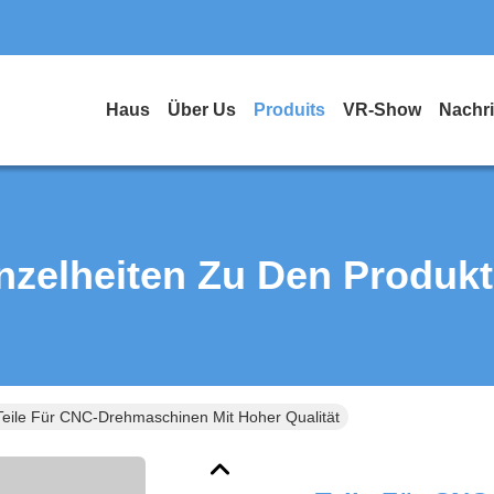
Haus
Über Us
Produits
VR-Show
Nachr
nzelheiten Zu Den Produk
Teile Für CNC-Drehmaschinen Mit Hoher Qualität