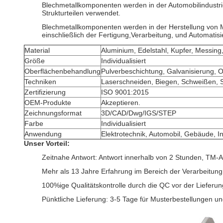
Blechmetallkomponenten werden in der Automobilindustri
Strukturteilen verwendet.
Blechmetallkomponenten werden in der Herstellung von
einschließlich der Fertigung,Verarbeitung, und Automatisi
Material
Aluminium, Edelstahl, Kupfer, Messing,
Größe
Individualisiert
Oberflächenbehandlung
Pulverbeschichtung, Galvanisierung, O
Techniken
Laserschneiden, Biegen, Schweißen, 
Zertifizierung
ISO 9001:2015
OEM-Produkte
Akzeptieren.
Zeichnungsformat
3D/CAD/Dwg/IGS/STEP
Farbe
Individualisiert
Anwendung
Elektrotechnik, Automobil, Gebäude, I
Unser Vorteil:
Zeitnahe Antwort: Antwort innerhalb von 2 Stunden, TM-A
Mehr als 13 Jahre Erfahrung im Bereich der Verarbeitung
100%ige Qualitätskontrolle durch die QC vor der Lieferun
Pünktliche Lieferung: 3-5 Tage für Musterbestellungen u