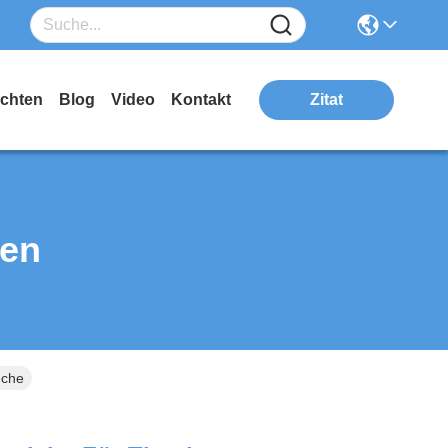
ichten
Blog
Video
Kontakt
Zitat
ten
eche