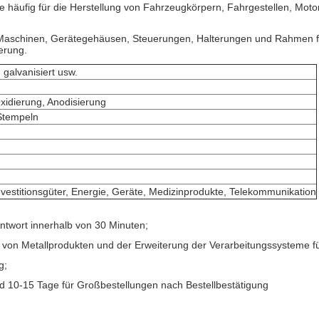
e häufig für die Herstellung von Fahrzeugkörpern, Fahrgestellen, Mo
 Maschinen, Gerätegehäusen, Steuerungen, Halterungen und Rahmen fü
erung.
 galvanisiert usw.
xidierung, Anodisierung
Stempeln
nvestitionsgüter, Energie, Geräte, Medizinprodukte, Telekommunikation
ntwort innerhalb von 30 Minuten;
 von Metallprodukten und der Erweiterung der Verarbeitungssysteme fü
g;
nd 10-15 Tage für Großbestellungen nach Bestellbestätigung