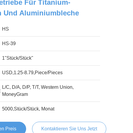
triebe Für Titanium-
n Und Aluminiumbleche
HS
HS-39
1"Stück/Stück"
USD,1.25-8.79,Piece/Pieces
L/C, D/A, D/P, T/T, Western Union,
:
MoneyGram
5000,Stück/Stück, Monat
en Preis
Kontaktieren Sie Uns Jetzt