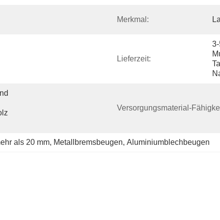
Merkmal:
La
3-
Mu
Lieferzeit:
Ta
N
nd 
Versorgungsmaterial-Fähigkei
lz 
 mehr als 20 mm
, 
Metallbremsbeugen
, 
Aluminiumblechbeugen