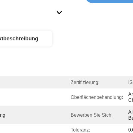
ktbeschreibung
Zertifizierung:
I
An
Oberflächenbehandlung:
C
A
ng
Bewerben Sie Sich:
Be
Toleranz:
0