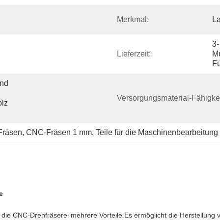
Merkmal:
La
3-
Lieferzeit:
Mu
F
nd 
Versorgungsmaterial-Fähigkei
lz 
Fräsen
, 
CNC-Fräsen 1 mm
, 
Teile für die Maschinenbearbeitun
e
 die CNC-Drehfräserei mehrere Vorteile.Es ermöglicht die Herstellung