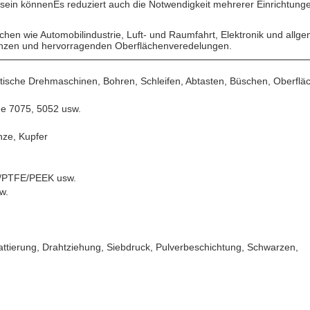
g sein könnenEs reduziert auch die Notwendigkeit mehrerer Einrichtun
n wie Automobilindustrie, Luft- und Raumfahrt, Elektronik und allgemei
ranzen und hervorragenden Oberflächenveredelungen.
che Drehmaschinen, Bohren, Schleifen, Abtasten, Büschen, Oberflä
he 7075, 5052 usw.
nze, Kupfer
/PTFE/PEEK usw.
w.
lattierung, Drahtziehung, Siebdruck, Pulverbeschichtung, Schwarzen,