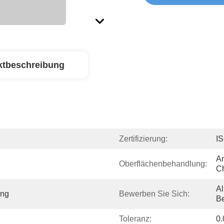
ktbeschreibung
Zertifizierung:
I
An
Oberflächenbehandlung:
C
A
ng
Bewerben Sie Sich:
Be
Toleranz:
0