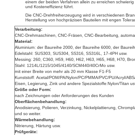
einem der beiden Verfahren allein zu erreichen schwieri
und Kosteneffizienz führt.
Die CNC-Drehfreiherzeugung wird in verschiedenen Branche
Herstellung von hochpräzisen Bauteilen mit engen Tole
Verarbeitung:
CNC-Drehmaschinen, CNC-Fräsen, CNC-Bearbeitung, automatis
Material:
Aluminium: der Baureihe 2000, der Baureihe 6000, der Baurei
Edelstahl: SUS303, SUS304, SS316, SS316L, 17-4PH usw.
Messing: 260, C360, H59, H60, H62, H63, H65, H68, H70, Bro
Stahl: 1214L/1215/1045/4140/SCM440/40CrMo usw.
mit einer Breite von mehr als 20 mm
Klasse F1-F5
Kunststoff:
Acetal/POM/PA/Nylon/PC/PMMA/PVC/PU/Acryl/ABS
Eisen, Legierung, Zink und andere Spezialstoffe:Nylon/Titan us
Größe oder Form:
nach Zeichnungen oder Anforderungen des Kunden
Oberflächenbehandlung:
Anodisierung, Polieren, Verzinkung, Nickelplattierung, Chromp
und so weiter.
Wärmebehandlung:
Nitrierung, Härtung usw.
Prüfgeräte: