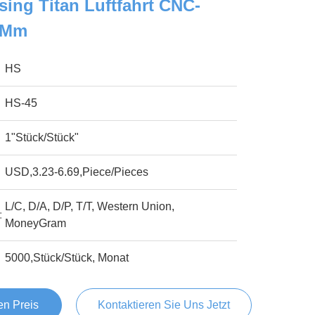
sing Titan Luftfahrt CNC-
1 Mm
HS
HS-45
1"Stück/Stück"
USD,3.23-6.69,Piece/Pieces
L/C, D/A, D/P, T/T, Western Union,
:
MoneyGram
5000,Stück/Stück, Monat
en Preis
Kontaktieren Sie Uns Jetzt