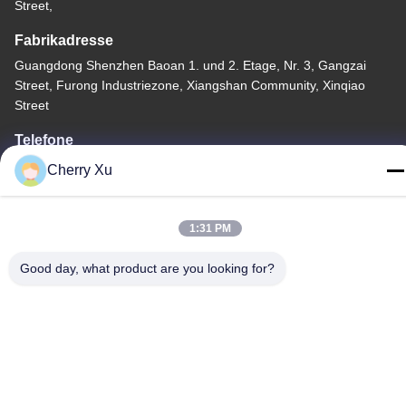
Street,
Fabrikadresse
Guangdong Shenzhen Baoan 1. und 2. Etage, Nr. 3, Gangzai
Street, Furong Industriezone, Xiangshan Community, Xinqiao
Street
Telefone
86-0755-27097532-8:30
Cherry Xu
1:31 PM
Good day, what product are you looking for?
China Gute Qualität Kundenspezifische CNC-Bearbeitung
Lieferant. Copyright © -2026 Shenzhen Hongsinn Precision Co.,
Ltd. Alle Rechte vorbehalten.
Datenschutzerklärung
|
Sitemap