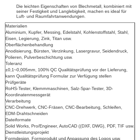
Die leichten Eigenschaften von Blechmetall, kombiniert mit
seiner Festigkeit und Langlebigkeit, machen es ideal für
Luft- und Raumfahrtanwendungen.
Materialien
Aluminium, Kupfer, Messing, Edelstahl, Kohlenstoffstahl, Stahl,
Eisen, Legierung, Zink, Titan usw.
Oberflächenbehandlung
Anodisierung, Bürsten, Verzinkung, Lasergravur, Seidendruck,
Polieren, Pulverbeschichtung usw.
Toleranz
±0,1~0,005mm, 100% QC Qualitätsprüfung vor der Lieferung,
kann Qualitätsprüfung Formular zur Verfügung stellen
Prüfgeräte
RoHS-Tester, Klemmmaschinen, Salz-Spar-Tester, 3D-
Koordinatenmessgerät
Verarbeitung
CNC-Drehwerk, CNC-Fräsen, CNC-Bearbeitung, Schleifen,
EDM-Drahtschneiden
Dateiformate
Solid Works, Pro/Engineer, AutoCAD ((DXF, DWG), PDF, TIF usw.
Dienstleistungsprojekt
Formdesign, Formprodukt und Anpassung des Logos usw.