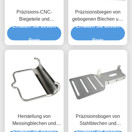
Präzisions-CNC-
Präzisionsbiegen von
Biegeteile und
gebogenen Blechen und
Blechbearbeitungsdienstleistungen
Erhalten Sie besten
Erhalten Sie besten
Aluminiumplatten
Preis
Preis
Herstellung von
Präzisionsbogen von
Messingblechen und
Stahlblechen und
Erhalten Sie besten
dicken Metallplatten
Erhalten Sie besten
kundenspezifische