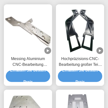
Messing Aluminium
Hochpräzisions-CNC-
CNC-Bearbeitung
Bearbeitung großer Teile
Großteile China Gießerei
Erhalten Sie besten
Erhalten Sie besten
Drehmaschinen-
Brassbearbeitung
Preis
Bearbeitete Bauteile
Preis