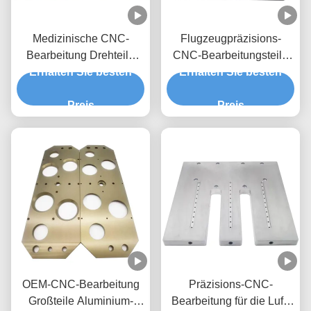
Medizinische CNC-
Flugzeugpräzisions-
Bearbeitung Drehteile
CNC-Bearbeitungsteile
Spitzeninspektionsinstrumente
Erhalten Sie besten
Unternehmen Drehen 3
Erhalten Sie besten
Luftfahrtbearbeitete
Achsen 5 Achsen Cnc-
Bauteile
Preis
Teile Aluminium
Preis
OEM-CNC-Bearbeitung
Präzisions-CNC-
Großteile Aluminium-
Bearbeitung für die Luft-