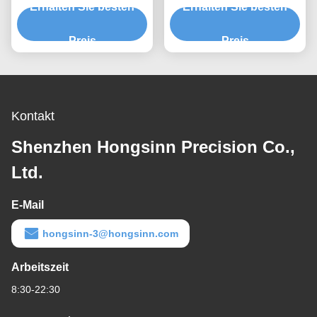
Erhalten Sie besten
CNC-Bearbeitung
Erhalten Sie besten
und Raumfahrt
Preis
Preis
Kontakt
Shenzhen Hongsinn Precision Co.,
Ltd.
E-Mail
hongsinn-3@hongsinn.com
Arbeitszeit
8:30-22:30