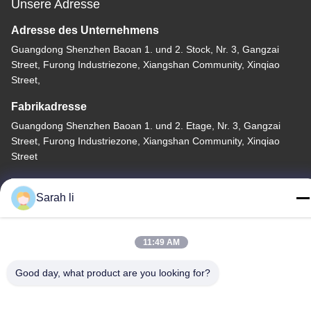
Unsere Adresse
Adresse des Unternehmens
Guangdong Shenzhen Baoan 1. und 2. Stock, Nr. 3, Gangzai
Street, Furong Industriezone, Xiangshan Community, Xinqiao
Street,
Fabrikadresse
Guangdong Shenzhen Baoan 1. und 2. Etage, Nr. 3, Gangzai
Street, Furong Industriezone, Xiangshan Community, Xinqiao
Street
Telefone
Sarah li
86-0755-27097532-8:30
11:49 AM
Good day, what product are you looking for?
China Gute Qualität Kundenspezifische CNC-Bearbeitung
Lieferant. Copyright © -2026 Shenzhen Hongsinn Precision Co.,