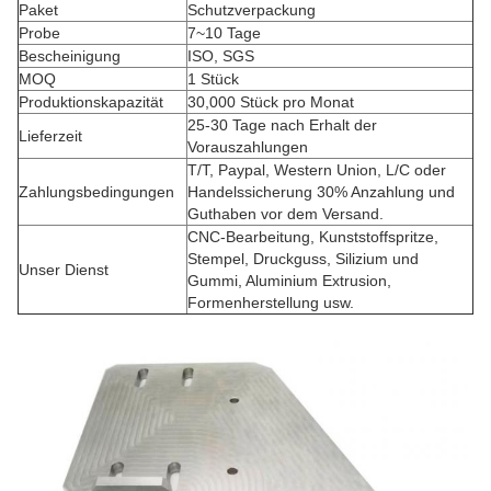
Paket
Schutzverpackung
Probe
7~10 Tage
Bescheinigung
ISO, SGS
MOQ
1 Stück
Produktionskapazität
30,000 Stück pro Monat
25-30 Tage nach Erhalt der
Lieferzeit
Vorauszahlungen
T/T, Paypal, Western Union, L/C oder
Zahlungsbedingungen
Handelssicherung 30% Anzahlung und
Guthaben vor dem Versand.
CNC-Bearbeitung, Kunststoffspritze,
Stempel, Druckguss, Silizium und
Unser Dienst
Gummi, Aluminium Extrusion,
Formenherstellung usw.