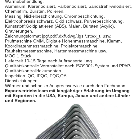
Wärmebehandlung.
Aluminium: Klaranodisiert, Farbanodisiert, Sandstrahl-Anodisiert,
Chemiefilm, Bürsten, Polieren.
Messing: Nickelbeschichtung, Chrombeschichtung,
Elektrophoresis schwarz, Oxid schwarz, Pulverbeschichtung.
Kunststoff:Goldplattieren (ABS), Malen, Bürsten (Acylic),
Gravierungen.
Zeichnungsformat
jpg/.pdf/.dxf/.dwg/.igs./.stp/x_t. usw.
Prüfmaschine
CMM, Digitale Höhenmessmaschine, Klemm,
Koordinatenmessmaschine, Projektormaschine,
Rauheitsmessmaschine, Härtenmessmaschine usw.
MOQ
1 Stück
Lieferzeit
10-15 Tage nach Auftragserteilung
Qualitätskontrolle
Veranstaltet nach ISO9001-System und PPAP-
Qualitätskontrolldokumenten
Inspektion
IQC, IPQC, FQC,QA
Dienstleistungen
Wärmer und schneller Ansprechservice durch den Fachmann
Exportvertriebsteam mit langjähriger Erfahrung im Umgang
mit Exporten in die USA, Europa, Japan und andere Länder
und Regionen.