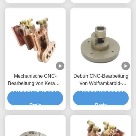
Mechanische CNC-
Deburr CNC-Bearbeitung
Bearbeitung von Keramik
von Wolframkarbid-
Erhalten Sie besten
aus Siliziumkarbid
Erhalten Sie besten
Material Zement
Preis
Preis