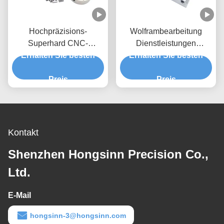
Hochpräzisions-
Wolframbearbeitung
Superhard CNC-
Dienstleistungen
Erhalten Sie besten
Bearbeitete Teile mit
Erhalten Sie besten
Karbidbearbeitung
vollständiger
Prozess
Ausrüstungsautomatisierung
Preis
Schwierigkeitsgröße Teile
Preis
Kontakt
Shenzhen Hongsinn Precision Co.,
Ltd.
E-Mail
hongsinn-3@hongsinn.com