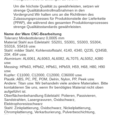
Um die höchste Qualität zu gewährleisten, setzen wir
strenge Qualitätskontrollmaßnahmen in den
Vordergrund.Wir halten uns an die Richtlinien des
Zulassungsprozesses für Produktionsteile der Lieferkette
(PPAP), die während des gesamten Produktionsprozesses
strenge Qualitätsstandards gewährleisten.
Name der Ware
CNC-Bearbeitung
Toleranz
Mindesttoleranz 0,0005 mm
Material
Stahl aus Edelstahl: SS201, SS301, SS303, SS304,
SS316, SS416 usw.
Stahl: milder Stahl, Kohlenstoffstahl, 4140, 4340, Q235, Q345B,
20#, 45# usw.
Aluminium: AL6061, AL6063, AL6082, AL7075, AL5052, A380
usw.
Messing: HPb63, HPb62, HPb61, HPb59, H59, H68, H80, H90
usw.
Kupfer: C11000, C12000, C12000, C36000 usw.
Plastik: ABS, PC, PE, POM, Delrin, Nylon, PP, Peek usw.
Andere: Titan usw. Wir behandeln viele andere Materialien. Bitte
kontaktieren Sie uns, wenn Ihr benötigtes Material nicht oben
aufgeführt ist.
Oberflächenbehandlung
Edelstahl: Polieren, Passivieren,
Sandstrahlen, Lasergravuren, Oxidschwarz,
Elektrophoresisschwarz
Stahl: Zinkplattierung, Oxidschwarz, Nickelplattierung,
Chromplattierung, Verkarburierung, Pulverbeschichtung,