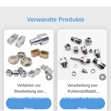
Verwandte Produkte
Verfahren zur
Verarbeitung von
Bearbeitung von
Kohlenstoffstahl,
Erhalten Sie besten
Siliziumkarbid
Präzisionsverarbeitung
Erhalten Sie besten
Warmgeformte
von Aluminium, CNC-
Stahlkomponenten PPAP
Preis
Bearbeitung
Preis