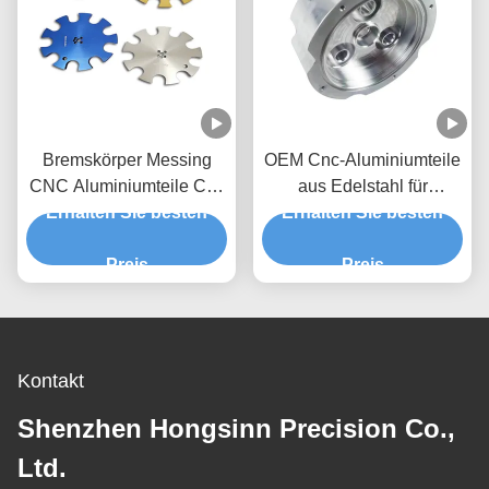
Bremskörper Messing
OEM Cnc-Aluminiumteile
CNC Aluminiumteile Cnc
aus Edelstahl für
Erhalten Sie besten
Billetteile
Erhalten Sie besten
Drohnen
Preis
Preis
Kontakt
Shenzhen Hongsinn Precision Co.,
Ltd.