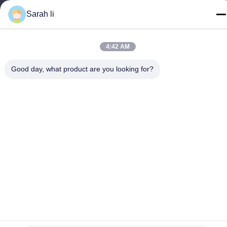
Telefone
Sarah li
86-0755-27097532-8:30
4:42 AM
Good day, what product are you looking for?
China Gute Qualität Kundenspezifische CNC-Bearbeitung
Lieferant. Copyright © -2026 Shenzhen Hongsinn Precision Co.,
Ltd. Alle Rechte vorbehalten.
Datenschutzerklärung
|
Sitemap