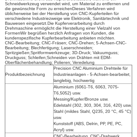
Schneidwerkzeug verwendet wird, um Material zu entfernen und
die gewünschte Form zu erreichenDieses Verfahren wird
üblicherweise bei der Herstellung von CNC-Kupferteilen für
verschiedene Industriezweige wie Elektronik, Sanitärtechnik und
Bauwesen eingesetzt.Die Kupferverarbeitung durch
Drehmaschine ermöglicht die Herstellung einer Vielzahl von
FormenWir begrüßen herzlich Anfragen von Kunden, die
kundenspezifische Kupferbearbeitung anbieten möchten.
CNC-Bearbeitung; CNC-Fräsen; CNC-Drehen; 5-Achsen-CNC-
Bearbeitung; Blechfertigung; Laserschneiden;
Spritzgießen;Spritformwerkzeuge; 3D-Druck; Vakuumguss;
Druckguss; Schleifen;Schneiden von Drähten mit EDM­
Oberflächenbehandlung; Polieren; Veredelung
Precision CNC Aluminium Drehteile für
Produktbezeichnung
Industrieanlagen - 5-Achsen-bearbeitet,
langlebig, hochwertig
Aluminium (6061-T6, 6063, 7075-
T6,5052) usw.
Messing/Kupfer/Bronze usw.
Edelstahl (302, 303, 304, 316, 420) usw.
Stahl (mildes Stahl, Q235, 20 °C, 45 °C)
usw.
Kunststoff (ABS, Delrin, PP, PE, PC,
Acryl) usw.
CNC-Bearbeitung, CNC-Drehwerk,