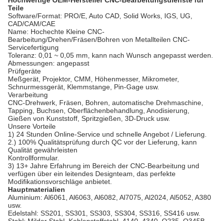
Hochwertige OEM-Hersteller CNC-Bearbeitungsdienste für
Teile
Software/Format: PRO/E, Auto CAD, Solid Works, IGS, UG,
CAD/CAM/CAE
Name: Hochechte Kleine CNC-
Bearbeitung/Drehen/Fräsen/Bohren von Metallteilen CNC-
Servicefertigung
Toleranz: 0,01 ~ 0,05 mm, kann nach Wunsch angepasst werden.
Abmessungen: angepasst
Prüfgeräte
Meßgerät, Projektor, CMM, Höhenmesser, Mikrometer,
Schnurmessgerät, Klemmstange, Pin-Gage usw.
Verarbeitung
CNC-Drehwerk, Fräsen, Bohren, automatische Drehmaschine,
Tapping, Buchsen, Oberflächenbehandlung, Anodisierung,
Gießen von Kunststoff, Spritzgießen, 3D-Druck usw.
Unsere Vorteile
1) 24 Stunden Online-Service und schnelle Angebot / Lieferung.
2.) 100% Qualitätsprüfung durch QC vor der Lieferung, kann
Qualität gewährleisten
Kontrollformular.
3) 13+ Jahre Erfahrung im Bereich der CNC-Bearbeitung und
verfügen über ein leitendes Designteam, das perfekte
Modifikationsvorschläge anbietet.
Hauptmaterialien
Aluminium: Al6061, Al6063, Al6082, Al7075, Al2024, Al5052, A380
usw.
Edelstahl: SS201, SS301, SS303, SS304, SS316, SS416 usw.