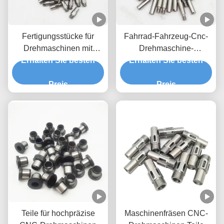
Fertigungsstücke für
Fahrrad-Fahrzeug-Cnc-
Drehmaschinen mit
Drehmaschine-
Erhalten Sie besten
Metall-CNC-
Erhalten Sie besten
Automatikteile-Cnc-
Drehmaschinen
Drehprojekte
Preis
Preis
Teile für hochpräzise
Maschinenfräsen CNC-