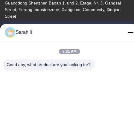
Guangdong Shenzhen Baoan 1. und 2. Etage, Nr. 3, Gangzai
Street, Furong Industriezone, Xiangshan Community, Xinqiao
Street
Telefone
Sarah li
86-0755-27097532-8:30
2:31 AM
Good day, what product are you looking for?
China Gute Qualität Kundenspezifische CNC-Bearbeitung
Lieferant. Copyright © -2026 Shenzhen Hongsinn Precision Co.,
Ltd. Alle Rechte vorbehalten.
Datenschutzerklärung
|
Sitemap