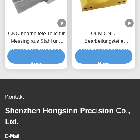
CNC-bearbeitete Teile für
OEM-CNC-
Messing aus Stahl und
Bearbeitungsteile
Erhalten Sie besten
rostfreie Materialien
Erhalten Sie besten
Langlebig und
hochpräzise Hardware-
Preis
Werkzeuge Cnc-
Preis
Bearbeitung Kunststoff-
Abs
Kontakt
Shenzhen Hongsinn Precision Co.,
Ltd.
E-Mail