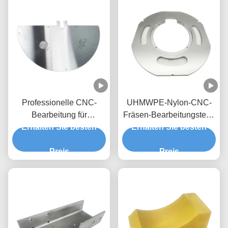
Professionelle CNC-
UHMWPE-Nylon-CNC-
Bearbeitung für
Fräsen-Bearbeitungsteile
hochpräzise Nylon-POM-
Erhalten Sie besten
Erhalten Sie besten
mit individueller
Peek-UHMWPE-Teile
Farbauswahl
Preis
Preis