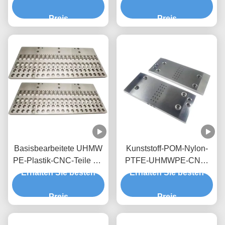
OEM
Preis
Preis
Basisbearbeitete UHMW
Kunststoff-POM-Nylon-
PE-Plastik-CNC-Teile mit
PTFE-UHMWPE-CNC-
individueller Farbe und
Erhalten Sie besten
Bearbeitungsteile für alle
Erhalten Sie besten
hoher Toleranz
OEM-Anforderungen
Preis
Preis