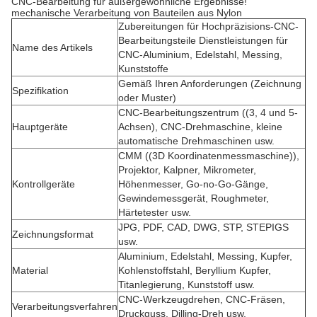
CNC-Bearbeitung für außergewöhnliche Ergebnisse!
mechanische Verarbeitung von Bauteilen aus Nylon
Zubereitungen für Hochpräzisions-CNC-
Bearbeitungsteile Dienstleistungen für
Name des Artikels
CNC-Aluminium, Edelstahl, Messing,
Kunststoffe
Gemäß Ihren Anforderungen (Zeichnung
Spezifikation
oder Muster)
CNC-Bearbeitungszentrum ((3, 4 und 5-
Hauptgeräte
Achsen), CNC-Drehmaschine, kleine
automatische Drehmaschinen usw.
CMM ((3D Koordinatenmessmaschine)),
Projektor, Kalpner, Mikrometer,
Kontrollgeräte
Höhenmesser, Go-no-Go-Gänge,
Gewindemessgerät, Roughmeter,
Härtetester usw.
JPG, PDF, CAD, DWG, STP, STEPIGS
Zeichnungsformat
usw.
Aluminium, Edelstahl, Messing, Kupfer,
Material
Kohlenstoffstahl, Beryllium Kupfer,
Titanlegierung, Kunststoff usw.
CNC-Werkzeugdrehen, CNC-Fräsen,
Verarbeitungsverfahren
Druckguss, Dilling-Dreh usw.