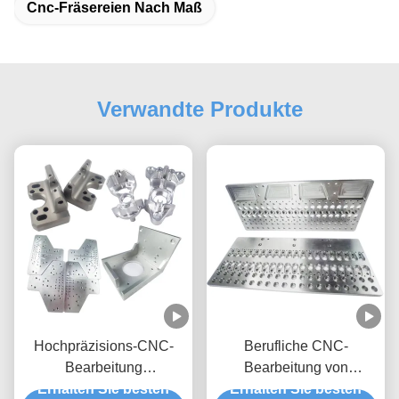
Cnc-Fräsereien Nach Maß
Verwandte Produkte
Hochpräzisions-CNC-
Berufliche CNC-
Bearbeitung
Bearbeitung von
Aluminiumteile für jeden
Erhalten Sie besten
Erhalten Sie besten
Aluminiumbauteilen