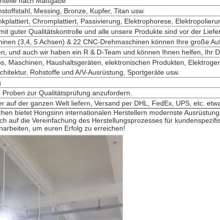
hteile nach Maßgabe
stoffstahl, Messing, Bronze, Kupfer, Titan usw.
Zinkplattiert, Chromplattiert, Passivierung, Elektrophorese, Elektropolie
 mit guter Qualitätskontrolle und alle unsere Produkte sind vor der Lief
nen (3,4, 5 Achsen) & 22 CNC-Drehmaschinen können Ihre große Auft
 und auch wir haben ein R & D-Team und können Ihnen helfen, Ihr De
os, Maschinen, Haushaltsgeräten, elektronischen Produkten, Elektrog
Architektur, Rohstoffe und A/V-Ausrüstung, Sportgeräte usw.
g
, Proben zur Qualitätsprüfung anzufordern.
r auf der ganzen Welt liefern, Versand per DHL, FedEx, UPS, etc. etwa
nzhen bietet Hongsinn internationalen Herstellern modernste Ausrüstun
 auf die Vereinfachung des Herstellungsprozesses für kundenspezifisc
arbeiten, um euren Erfolg zu erreichen!