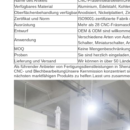
Name des Artikels
CNC-Fräsen/Bearbeiten/Dre
Verfügbares Material
Aluminium, Edelstahl, Kohlen
Oberflächenbehandlung verfügbar
Anodisiert, Nickelplattiert, 
Zertifikat und Norm
ISO9001-zertifizierte Fabrik
Ausrüstung
Mehr als 28 CNC-Fräsmaschi
Entwurf
OEM & ODM sind willkommen,
Verschiedene Arten von Aut
Anwendung
Schalter, Miniaturschalter, 
MOQ
Keine Mengenbeschränkun
Proben
Sie sind herzlich eingeladen
Lieferung und Versand
Wir können in über 50 Lände
Als führender Anbieter von Fertigungsdienstleistungen in She
CNC- und BlechbearbeitungUnsere Kernmission konzentriert sich
nächsten marktfähigen Produkts zu helfen.Lasst uns zusammen