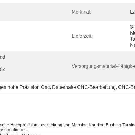
Merkmal:
La
3-
Mu
Lieferzeit:
Ta
N
nd 
Versorgungsmaterial-Fähigkei
lz 
gen hohe Präzision Cnc
, 
Dauerhafte CNC-Bearbeitung
, 
CNC-Bea
ische Hochpräzisionsbearbeitung von Messing Knurling Bushing Turning 
arkt bedienen..