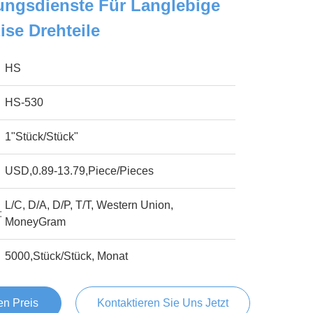
ungsdienste Für Langlebige
se Drehteile
HS
HS-530
1"Stück/Stück"
USD,0.89-13.79,Piece/Pieces
L/C, D/A, D/P, T/T, Western Union,
:
MoneyGram
5000,Stück/Stück, Monat
en Preis
Kontaktieren Sie Uns Jetzt