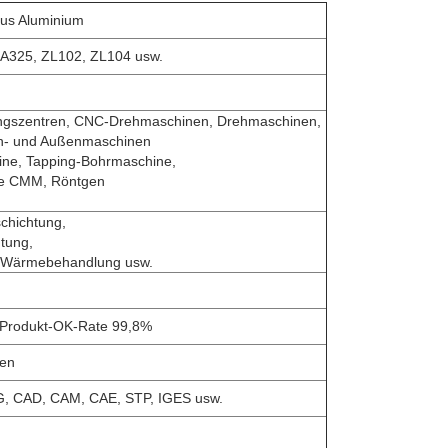
 aus Aluminium
 A325, ZL102, ZL104 usw.
ngszentren, CNC-Drehmaschinen, Drehmaschinen,
n- und Außenmaschinen
hine, Tapping-Bohrmaschine,
ne CMM, Röntgen
chichtung,
tung,
n, Wärmebehandlung usw.
 Produkt-OK-Rate 99,8%
fen
G, CAD, CAM, CAE, STP, IGES usw.