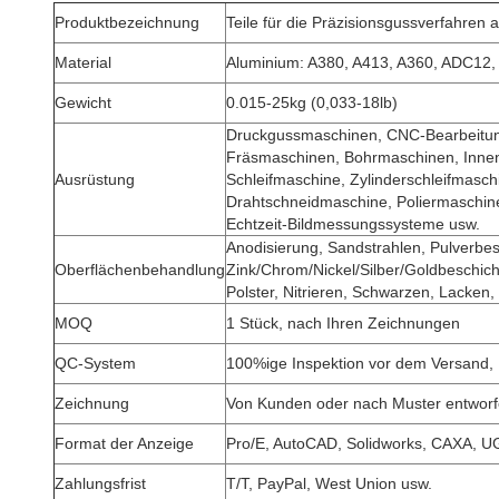
Produktbezeichnung
Teile für die Präzisionsgussverfahren
Material
Aluminium: A380, A413, A360, ADC12,
Gewicht
0.015-25kg (0,033-18lb)
Druckgussmaschinen, CNC-Bearbeitu
Fräsmaschinen, Bohrmaschinen, Inne
Ausrüstung
Schleifmaschine, Zylinderschleifmasc
Drahtschneidmaschine, Poliermaschi
Echtzeit-Bildmessungssysteme usw.
Anodisierung, Sandstrahlen, Pulverbes
Oberflächenbehandlung
Zink/Chrom/Nickel/Silber/Goldbeschich
Polster, Nitrieren, Schwarzen, Lacke
MOQ
1 Stück, nach Ihren Zeichnungen
QC-System
100%ige Inspektion vor dem Versand,
Zeichnung
Von Kunden oder nach Muster entwor
Format der Anzeige
Pro/E, AutoCAD, Solidworks, CAXA, U
Zahlungsfrist
T/T, PayPal, West Union usw.