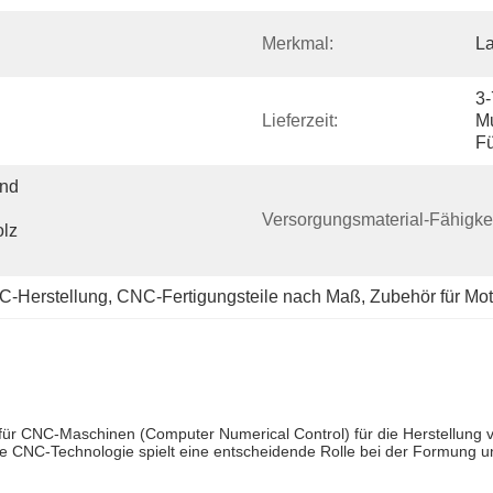
Merkmal:
La
3-
Lieferzeit:
Mu
F
nd 
Versorgungsmaterial-Fähigkei
lz 
NC-Herstellung
, 
CNC-Fertigungsteile nach Maß
, 
Zubehör für Mo
ile für CNC-Maschinen (Computer Numerical Control) für die Herstellu
Die CNC-Technologie spielt eine entscheidende Rolle bei der Formung 