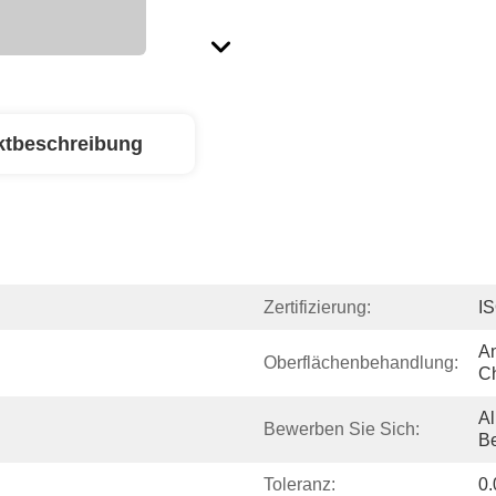
ktbeschreibung
Zertifizierung:
I
An
Oberflächenbehandlung:
C
A
Bewerben Sie Sich:
Be
Toleranz:
0