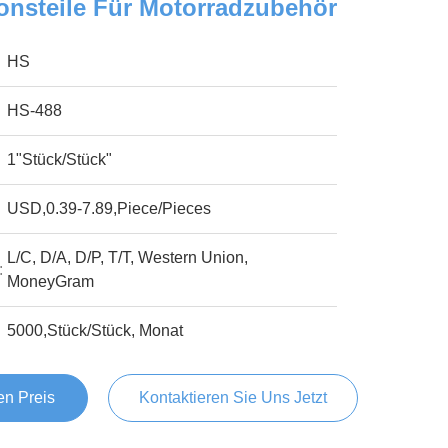
onsteile Für Motorradzubehör
HS
HS-488
1"Stück/Stück"
USD,0.39-7.89,Piece/Pieces
L/C, D/A, D/P, T/T, Western Union,
:
MoneyGram
5000,Stück/Stück, Monat
en Preis
Kontaktieren Sie Uns Jetzt