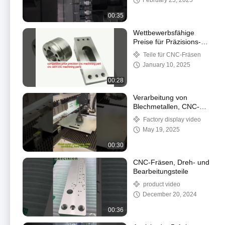
February 25, 2025
00:35
Wettbewerbsfähige
Preise für Präzisions-
CNC-Bearbeitungsteile
Teile für CNC-Fräsen
January 10, 2025
00:28
Verarbeitung von
Blechmetallen, CNC-
Bearbeitung,
Factory display video
Laserschneiden
May 19, 2025
00:30
CNC-Fräsen, Dreh- und
Bearbeitungsteile
product video
December 20, 2024
00:36