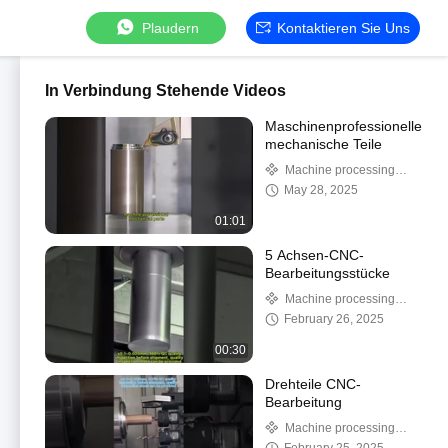
Plaudern
Kontaktieren Sie Uns
In Verbindung Stehende Videos
Maschinenprofessionelle
mechanische Teile
Machine processing
video
May 28, 2025
01:01
5 Achsen-CNC-
Bearbeitungsstücke
Machine processing
video
February 26, 2025
00:30
Drehteile CNC-
Bearbeitung
Machine processing
video