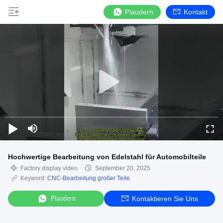
Plaudern
Kontakt
Hochwertige Bearbeitung von Edelstahl für Automobilteile
Factory display video
September 20, 2025
Keyword:
CNC-Bearbeitung großer Teile
Plaudern
Kontaktieren Sie Uns