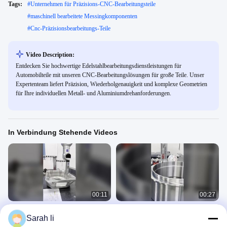
Tags:
#
Unternehmen für Präzisions-CNC-Bearbeitungsteile
#
maschinell bearbeitete Messingkomponenten
#
Cnc-Präzisionsbearbeitungs-Teile
Video Description:
Entdecken Sie hochwertige Edelstahlbearbeitungsdienstleistungen für
Automobilteile mit unseren CNC-Bearbeitungslösungen für große Teile. Unser
Expertenteam liefert Präzision, Wiederholgenauigkeit und komplexe Geometrien
für Ihre individuellen Metall- und Aluminiumdrehanforderungen.
In Verbindung Stehende Videos
00:11
00:27
Bearbeitung mit 5-Achsen-CNC-
CNC-Bearbeitungsdienstleistungen
Sarah li
Bearbeitung
aus Edelstahl für Industrieanlagen