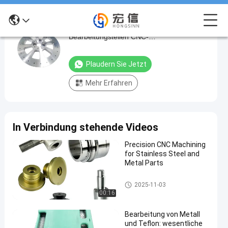
Hohe Nachfrage an CNC-
Hohe
Bearbeitungsteilen CNC-
Nachfrage
Metallbearbeitungsteil Custom Metal
an
Aluminium CNC-Bearbeitungsteil
Plaudern Sie Jetzt
CNC-
Mehr Erfahren
Bearbeitungsteilen
CNC-
Metallbearbeitungsteil
In Verbindung stehende Videos
Custom
Metal
Precision CNC Machining
for Stainless Steel and
Aluminium
Metal Parts
CNC-
CNC-Drehteile
Bearbeitungsteil
2025-11-03
00:16
Plaudern Sie
2025-
51
cnc-
Bearbeitung von Metall
Jetzt
Aluminiumteile
08-01
Ansichten
und Teflon: wesentliche
Teilnahme