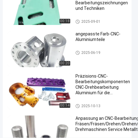
Bearbeitungszeichnungen
und Techniken
#
5 Achsen
Teile für CNC-Fräsen
00:18
2025-09-01
CNC-
Aluminiumteile
angepasste Farb-CNC-
#
Aluminiumteile
Teile für CNC-
cnc-Aluminiumteile
Automatisierung
2025-06-19
#
00:20
6040
Maschinenbauteile
Präzisions-CNC-
H
Bearbeitungskomponenten
o
CNC-Drehbearbeitung
Aluminium für die
h
Beleuchtung von Lampen
e
cnc-Aluminiumteile
N
00:14
2025-10-13
a
c
Anpassung an CNC-Bearbeitun
h
Fräsen/Fräsen/Drehen/Drehen
Drehmaschinen Service Metallt
f
r