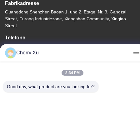
Fabrikadresse
Guangdong Shenzhen Baoan 1. und 2. Etage, Nr. 3, Gangzai
Street, Furong Industriezone, Xiangshan Community, Xinqiao
Street
Telefone
86-0755-27097532-8:30
Cherry Xu
8:34 PM
China Gute Qualität Kundenspezifische CNC-Bearbeitung
Good day, what product are you looking for?
Lieferant. Copyright © -2026 Shenzhen Hongsinn Precision Co.,
Ltd. Alle Rechte vorbehalten.
Datenschutzerklärung
|
Sitemap