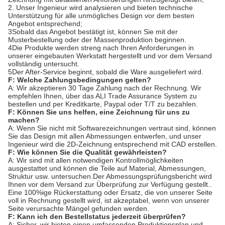
2. Unser Ingenieur wird analysieren und bieten technische
Unterstützung für alle unmögliches Design vor dem besten
Angebot entsprechend;
3Sobald das Angebot bestätigt ist, können Sie mit der
Musterbestellung oder der Massenproduktion beginnen.
4Die Produkte werden streng nach Ihren Anforderungen in
unserer eingebauten Werkstatt hergestellt und vor dem Versand
vollständig untersucht.
5Der After-Service beginnt, sobald die Ware ausgeliefert wird.
F: Welche Zahlungsbedingungen gelten?
A: Wir akzeptieren 30 Tage Zahlung nach der Rechnung. Wir
empfehlen Ihnen, über das ALI Trade Assurance System zu
bestellen und per Kreditkarte, Paypal oder T/T zu bezahlen.
F: Können Sie uns helfen, eine Zeichnung für uns zu
machen?
A: Wenn Sie nicht mit Softwarezeichnungen vertraut sind, können
Sie das Design mit allen Abmessungen entwerfen, und unser
Ingenieur wird die 2D-Zeichnung entsprechend mit CAD erstellen.
F: Wie können Sie die Qualität gewährleisten?
A: Wir sind mit allen notwendigen Kontrollmöglichkeiten
ausgestattet und können die Teile auf Material, Abmessungen,
Struktur usw. untersuchen.Der Abmessungsprüfungsbericht wird
Ihnen vor dem Versand zur Überprüfung zur Verfügung gestellt..
Eine 100%ige Rückerstattung oder Ersatz, die von unserer Seite
voll in Rechnung gestellt wird, ist akzeptabel, wenn von unserer
Seite verursachte Mängel gefunden werden.
F: Kann ich den Bestellstatus jederzeit überprüfen?
A: Sicher, wir bieten einen umfassenden Produktionsplan und