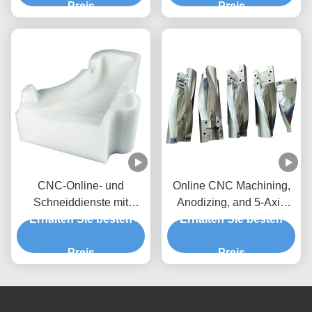
Fräsen Service
Preis
Preis
CNC-Online- und
Online CNC Machining,
Schneiddienste mit
Anodizing, and 5-Axis
Schwarzoxidbeschichtung
Erhalten Sie besten
Erhalten Sie besten
Milling Services
Preis
Preis