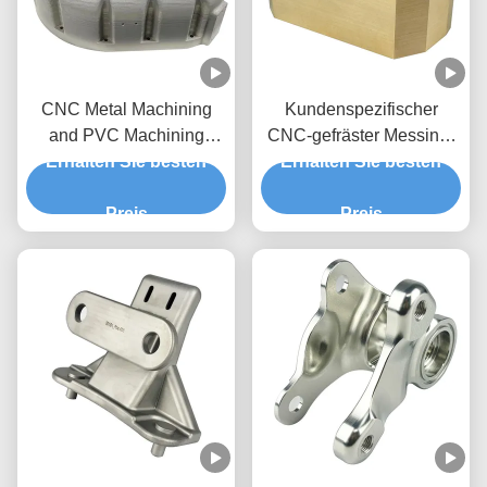
CNC Metal Machining
Kundenspezifischer
and PVC Machining
CNC-gefräster Messing-
Erhalten Sie besten
Factory
Sattelblock | Hersteller
Erhalten Sie besten
von
Preis
Präzisionswellenlagerblöcke
Preis