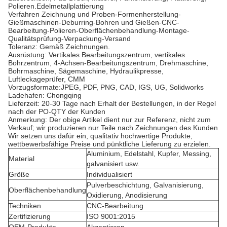
Polieren.Edelmetallplattierung
Verfahren Zeichnung und Proben-Formenherstellung-
Gießmaschinen-Deburring-Bohren und Gießen-CNC-
Bearbeitung-Polieren-Oberflächenbehandlung-Montage-
Qualitätsprüfung-Verpackung-Versand
Toleranz: Gemäß Zeichnungen.
Ausrüstung: Vertikales Bearbeitungszentrum, vertikales
Bohrzentrum, 4-Achsen-Bearbeitungszentrum, Drehmaschine,
Bohrmaschine, Sägemaschine, Hydraulikpresse,
Luftleckageprüfer, CMM
Vorzugsformate:JPEG, PDF, PNG, CAD, IGS, UG, Solidworks
Ladehafen: Chongqing
Lieferzeit: 20-30 Tage nach Erhalt der Bestellungen, in der Regel
nach der PO-QTY der Kunden
Anmerkung: Der obige Artikel dient nur zur Referenz, nicht zum
Verkauf; wir produzieren nur Teile nach Zeichnungen des Kunden
Wir setzen uns dafür ein, qualitativ hochwertige Produkte,
wettbewerbsfähige Preise und pünktliche Lieferung zu erzielen.
Aluminium, Edelstahl, Kupfer, Messing,
Material
galvanisiert usw.
Größe
Individualisiert
Pulverbeschichtung, Galvanisierung,
Oberflächenbehandlung
Oxidierung, Anodisierung
Techniken
CNC-Bearbeitung
Zertifizierung
ISO 9001:2015