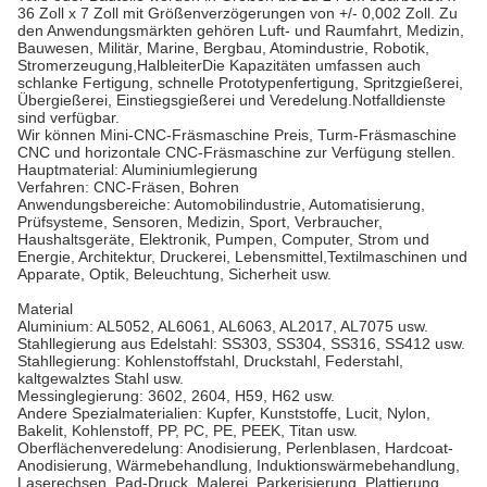
36 Zoll x 7 Zoll mit Größenverzögerungen von +/- 0,002 Zoll. Zu
den Anwendungsmärkten gehören Luft- und Raumfahrt, Medizin,
Bauwesen, Militär, Marine, Bergbau, Atomindustrie, Robotik,
Stromerzeugung,HalbleiterDie Kapazitäten umfassen auch
schlanke Fertigung, schnelle Prototypenfertigung, Spritzgießerei,
Übergießerei, Einstiegsgießerei und Veredelung.Notfalldienste
sind verfügbar.
Wir können Mini-CNC-Fräsmaschine Preis, Turm-Fräsmaschine
CNC und horizontale CNC-Fräsmaschine zur Verfügung stellen.
Hauptmaterial: Aluminiumlegierung
Verfahren: CNC-Fräsen, Bohren
Anwendungsbereiche: Automobilindustrie, Automatisierung,
Prüfsysteme, Sensoren, Medizin, Sport, Verbraucher,
Haushaltsgeräte, Elektronik, Pumpen, Computer, Strom und
Energie, Architektur, Druckerei, Lebensmittel,Textilmaschinen und
Apparate, Optik, Beleuchtung, Sicherheit usw.
Material
Aluminium: AL5052, AL6061, AL6063, AL2017, AL7075 usw.
Stahllegierung aus Edelstahl: SS303, SS304, SS316, SS412 usw.
Stahllegierung: Kohlenstoffstahl, Druckstahl, Federstahl,
kaltgewalztes Stahl usw.
Messinglegierung: 3602, 2604, H59, H62 usw.
Andere Spezialmaterialien: Kupfer, Kunststoffe, Lucit, Nylon,
Bakelit, Kohlenstoff, PP, PC, PE, PEEK, Titan usw.
Oberflächenveredelung: Anodisierung, Perlenblasen, Hardcoat-
Anodisierung, Wärmebehandlung, Induktionswärmebehandlung,
Laserechsen, Pad-Druck, Malerei, Parkerisierung, Plattierung,