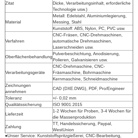
Zitat
Dicke, Verarbeitungsinhalt, erforderliche
Technologie usw.)
Metall: Edelstahl, Aluminiumlegierung,
Material
Messing, Stahl
Kunststoff: ABS, Nylon, PC, PVC usw.
CNC-Fräsen, CNC-Drehmaschinen,
Verfahren
automatische Drehmaschinen,
Laserschneiden usw.
Pulverbeschichtung, Anodisierung,
Oberflächenbehandlung
Polieren, Galvanisieren usw.
CNC-Drehmaschine, CNC-
Verarbeitungsgeräte
Fräsmaschine, Bohrmaschine
Kernmaschine, Schneidmaschine
Zeichnungen
CAD (DXE.DWG), PDF, Pro/Engineer
annehmen
Toleranz
+/- 0,02 mm
Qualitätssicherung
ISO 9001:2015
1-2 Wochen für Proben, 3-4 Wochen für
Lieferzeit
die Massenproduktion
TT, Handelssicherung, Paypal,
Zahlung
WestUnion
●Unser Service: Kunststoffspritzgießerei, CNC-Bearbeitung,