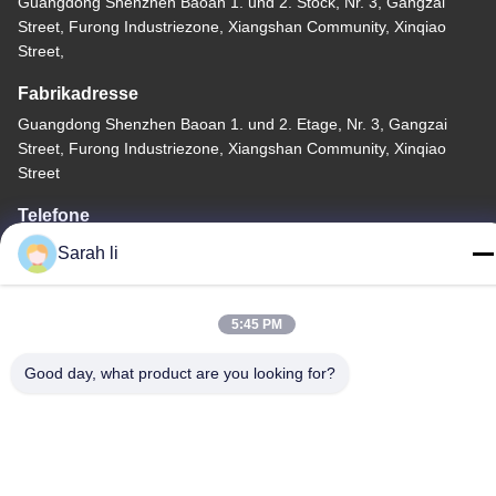
Guangdong Shenzhen Baoan 1. und 2. Stock, Nr. 3, Gangzai
Street, Furong Industriezone, Xiangshan Community, Xinqiao
Street,
Fabrikadresse
Guangdong Shenzhen Baoan 1. und 2. Etage, Nr. 3, Gangzai
Street, Furong Industriezone, Xiangshan Community, Xinqiao
Street
Telefone
86-0755-27097532-8:30
Sarah li
5:45 PM
Good day, what product are you looking for?
China Gute Qualität Kundenspezifische CNC-Bearbeitung
Lieferant. Copyright © -2026 Shenzhen Hongsinn Precision Co.,
Ltd. Alle Rechte vorbehalten.
Datenschutzerklärung
|
Sitemap