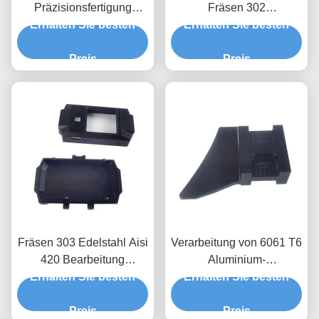
Präzisionsfertigung
Fräsen 302
Prototypenbearbeitung
Erhalten Sie besten
Edelstahlbearbeitung
Erhalten Sie besten
und Design
Schnelle
Preis
Prototypenbearbeitung
Preis
Fräsen 303 Edelstahl Aisi
Verarbeitung von 6061 T6
420 Bearbeitung
Aluminium-
Prototypenbearbeitung
Erhalten Sie besten
unregelmäßigen, speziell
Erhalten Sie besten
geformten CNC-Teilen
Preis
Preis