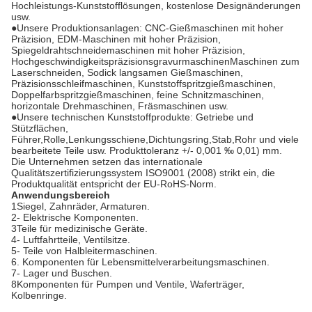
Hochleistungs-Kunststofflösungen, kostenlose Designänderungen
usw.
●Unsere Produktionsanlagen: CNC-Gießmaschinen mit hoher
Präzision, EDM-Maschinen mit hoher Präzision,
Spiegeldrahtschneidemaschinen mit hoher Präzision,
HochgeschwindigkeitspräzisionsgravurmaschinenMaschinen zum
Laserschneiden, Sodick langsamen Gießmaschinen,
Präzisionsschleifmaschinen, Kunststoffspritzgießmaschinen,
Doppelfarbspritzgießmaschinen, feine Schnitzmaschinen,
horizontale Drehmaschinen, Fräsmaschinen usw.
●Unsere technischen Kunststoffprodukte: Getriebe und
Stützflächen,
Führer,Rolle,Lenkungsschiene,Dichtungsring,Stab,Rohr und viele
bearbeitete Teile usw. Produkttoleranz +/- 0,001 ‰ 0,01) mm.
Die Unternehmen setzen das internationale
Qualitätszertifizierungssystem ISO9001 (2008) strikt ein, die
Produktqualität entspricht der EU-RoHS-Norm.
Anwendungsbereich
1Siegel, Zahnräder, Armaturen.
2- Elektrische Komponenten.
3Teile für medizinische Geräte.
4- Luftfahrtteile, Ventilsitze.
5- Teile von Halbleitermaschinen.
6. Komponenten für Lebensmittelverarbeitungsmaschinen.
7- Lager und Buschen.
8Komponenten für Pumpen und Ventile, Waferträger,
Kolbenringe.