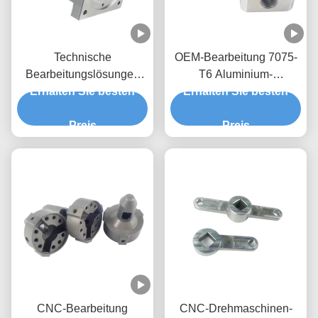
Technische
OEM-Bearbeitung 7075-
Bearbeitungslösungen
T6 Aluminium-
PTFE Kunststoffprodukte
Erhalten Sie besten
Maßbearbeitung 5052
Erhalten Sie besten
CNC-Bearbeitung
Aluminium
Prototypen Service
Preis
Preis
CNC-Bearbeitung
CNC-Drehmaschinen-