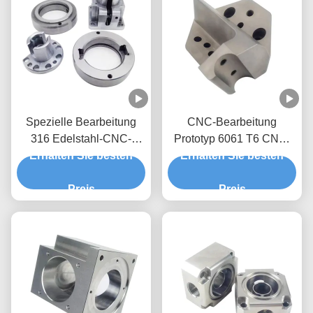
Spezielle Bearbeitung
CNC-Bearbeitung
316 Edelstahl-CNC-
Prototyp 6061 T6 CNC-
Bearbeitung Prototypen-
Erhalten Sie besten
Erhalten Sie besten
Bearbeitung für die
Service
medizinische Industrie
Preis
Preis