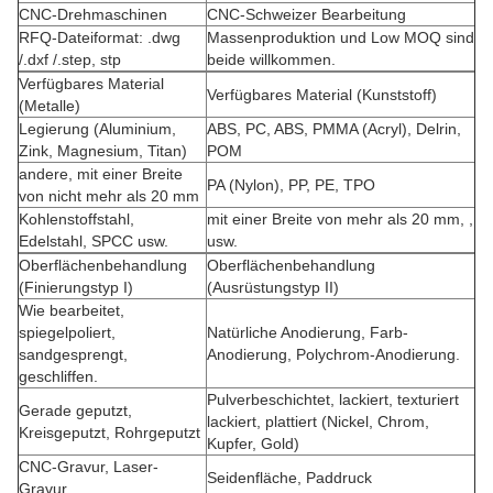
CNC-Drehmaschinen
CNC-Schweizer Bearbeitung
RFQ-Dateiformat: .dwg
Massenproduktion und Low MOQ sind
/.dxf /.step, stp
beide willkommen.
Verfügbares Material
Verfügbares Material (Kunststoff)
(Metalle)
Legierung (Aluminium,
ABS, PC, ABS, PMMA (Acryl), Delrin,
Zink, Magnesium, Titan)
POM
andere, mit einer Breite
PA (Nylon), PP, PE, TPO
von nicht mehr als 20 mm
Kohlenstoffstahl,
mit einer Breite von mehr als 20 mm, ,
Edelstahl, SPCC usw.
usw.
Oberflächenbehandlung
Oberflächenbehandlung
(Finierungstyp I)
(Ausrüstungstyp II)
Wie bearbeitet,
spiegelpoliert,
Natürliche Anodierung, Farb-
sandgesprengt,
Anodierung, Polychrom-Anodierung.
geschliffen.
Pulverbeschichtet, lackiert, texturiert
Gerade geputzt,
lackiert, plattiert (Nickel, Chrom,
Kreisgeputzt, Rohrgeputzt
Kupfer, Gold)
CNC-Gravur, Laser-
Seidenfläche, Paddruck
Gravur