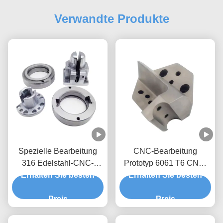
Verwandte Produkte
Spezielle Bearbeitung
CNC-Bearbeitung
316 Edelstahl-CNC-
Prototyp 6061 T6 CNC-
Bearbeitung Prototypen-
Erhalten Sie besten
Erhalten Sie besten
Bearbeitung für die
Service
medizinische Industrie
Preis
Preis