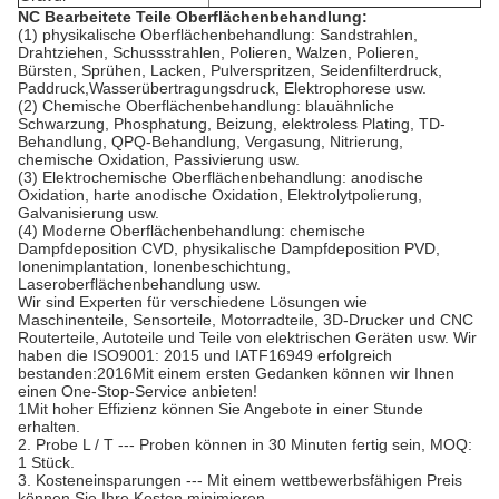
NC Bearbeitete Teile Oberflächenbehandlung:
(1) physikalische Oberflächenbehandlung: Sandstrahlen,
Drahtziehen, Schussstrahlen, Polieren, Walzen, Polieren,
Bürsten, Sprühen, Lacken, Pulverspritzen, Seidenfilterdruck,
Paddruck,Wasserübertragungsdruck, Elektrophorese usw.
(2) Chemische Oberflächenbehandlung: blauähnliche
Schwarzung, Phosphatung, Beizung, elektroless Plating, TD-
Behandlung, QPQ-Behandlung, Vergasung, Nitrierung,
chemische Oxidation, Passivierung usw.
(3) Elektrochemische Oberflächenbehandlung: anodische
Oxidation, harte anodische Oxidation, Elektrolytpolierung,
Galvanisierung usw.
(4) Moderne Oberflächenbehandlung: chemische
Dampfdeposition CVD, physikalische Dampfdeposition PVD,
Ionenimplantation, Ionenbeschichtung,
Laseroberflächenbehandlung usw.
Wir sind Experten für verschiedene Lösungen wie
Maschinenteile, Sensorteile, Motorradteile, 3D-Drucker und CNC
Routerteile, Autoteile und Teile von elektrischen Geräten usw. Wir
haben die ISO9001: 2015 und IATF16949 erfolgreich
bestanden:2016Mit einem ersten Gedanken können wir Ihnen
einen One-Stop-Service anbieten!
1Mit hoher Effizienz können Sie Angebote in einer Stunde
erhalten.
2. Probe L / T --- Proben können in 30 Minuten fertig sein, MOQ:
1 Stück.
3. Kosteneinsparungen --- Mit einem wettbewerbsfähigen Preis
können Sie Ihre Kosten minimieren