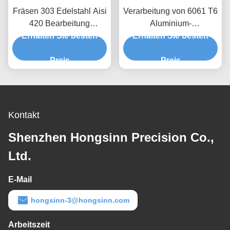
Fräsen 303 Edelstahl Aisi
Verarbeitung von 6061 T6
420 Bearbeitung
Aluminium-
Prototypenbearbeitung
Erhalten Sie besten
unregelmäßigen, speziell
Erhalten Sie besten
geformten CNC-Teilen
Preis
Preis
Kontakt
Shenzhen Hongsinn Precision Co.,
Ltd.
E-Mail
hongsinn-3@hongsinn.com
Arbeitszeit