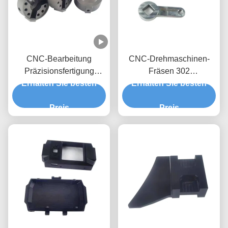
CNC-Bearbeitung
CNC-Drehmaschinen-
Präzisionsfertigung
Fräsen 302
Prototypenbearbeitung
Erhalten Sie besten
Edelstahlbearbeitung
Erhalten Sie besten
und Design
Schnelle
Preis
Prototypenbearbeitung
Preis