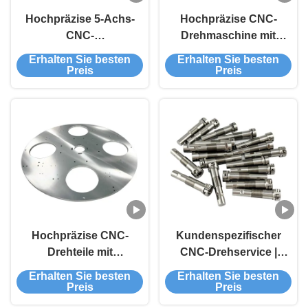
Hochpräzise 5-Achs-
Hochpräzise CNC-
CNC-
Drehmaschine mit
Drehdienstleistungen
Mehrsachsausrüstung
Erhalten Sie besten
Erhalten Sie besten
für OEM/ODM-
für OEM/ODM-CNC-
Preis
Preis
Präzisionsbearbeitungsteile
Drehdienste
Hochpräzise CNC-
Kundenspezifischer
Drehteile mit
CNC-Drehservice |
kundenspezifischer
Hochpräziser CNC-
Erhalten Sie besten
Erhalten Sie besten
Farbe und Toleranz +/-
Drehteile-Lieferant
Preis
Preis
0,005 mm für OEM-