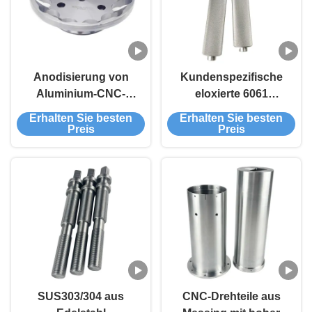
Anodisierung von
Kundenspezifische
Aluminium-CNC-
eloxierte 6061
Drehteilen Bearbeitung
Aluminium CNC-
Erhalten Sie besten
Erhalten Sie besten
kundenspezifisch 5
Drehhülse mit ±0,01 mm
Preis
Preis
Achsen-CNC-Fräsen
Toleranz für
Präzisionsanwendungen
SUS303/304 aus
CNC-Drehteile aus