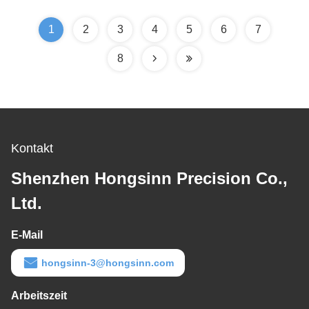
Anwendungen
1
2
3
4
5
6
7
8
Kontakt
Shenzhen Hongsinn Precision Co.,
Ltd.
E-Mail
hongsinn-3@hongsinn.com
Arbeitszeit