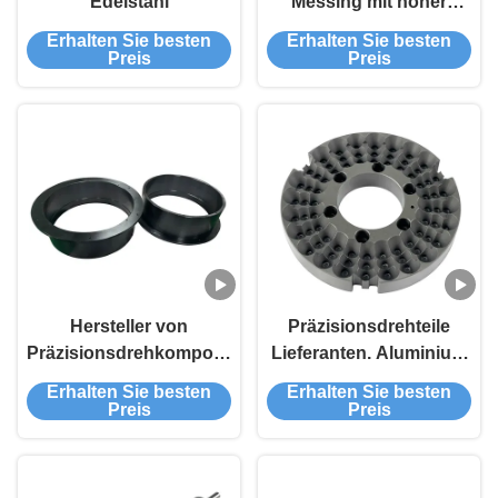
Edelstahl
Messing mit hoher
Präzision
Erhalten Sie besten
Erhalten Sie besten
Preis
Preis
Hersteller von
Präzisionsdrehteile
Präzisionsdrehkomponenten
Lieferanten. Aluminium
| Kundenspezifischer
CNC Drehteile
Erhalten Sie besten
Erhalten Sie besten
Schweizer Lieferant von
Hersteller und OEM
Preis
Preis
Drehteilen
Drehteile