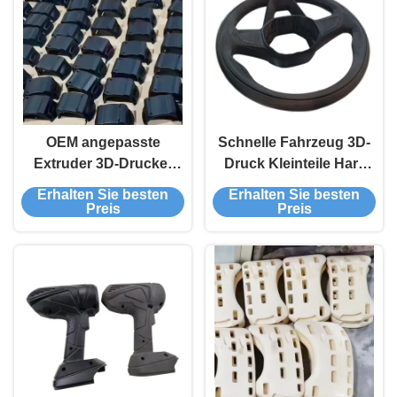
OEM angepasste
Schnelle Fahrzeug 3D-
Extruder 3D-Drucker
Druck Kleinteile Harz
Teile Stl Hersteller
Kunststoff Nylon
Erhalten Sie besten
Erhalten Sie besten
Bearbeitung
schnelle Prototyping
Preis
Preis