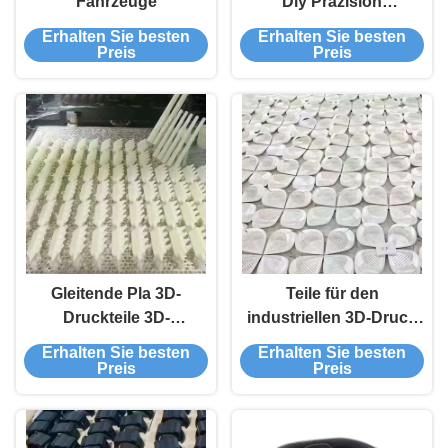
Fahrzeuge
Diy Präzision
Aluminium CNC-
Erhalten Sie besten
Erhalten Sie besten
Bearbeitung
Preis
Preis
Gleitende Pla 3D-
Teile für den
Druckteile 3D-
industriellen 3D-Druck
Druckfunktionsteile
von PMMA-Akryl-ABS-
Erhalten Sie besten
Erhalten Sie besten
Metall in der
Preis
Preis
Automobilindustrie