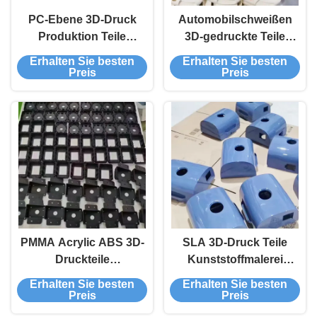
PC-Ebene 3D-Druck
Automobilschweißen
Produktion Teile
3D-gedruckte Teile
Anodisierung
CNC-Bearbeitung Teile
Erhalten Sie besten
Erhalten Sie besten
Aluminium Drehen
verschiedene Formen
Preis
Preis
CNC-Bearbeitung
PMMA Acrylic ABS 3D-
SLA 3D-Druck Teile
Druckteile
Kunststoffmalerei
Geschäftliche
Anodisierung
Erhalten Sie besten
Erhalten Sie besten
Transparente Farbe
Maschinenteil Prototyp
Preis
Preis