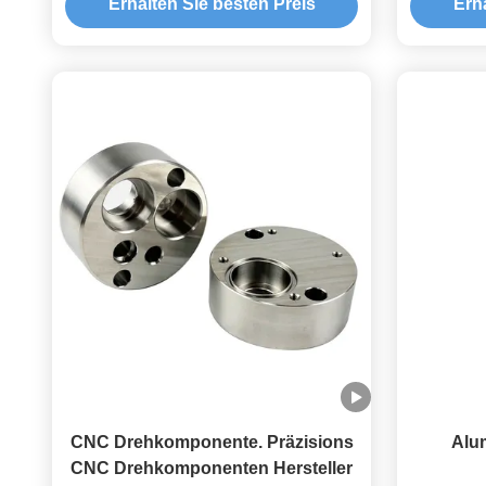
Erhalten Sie besten Preis
Erh
einschli
Ze
CNC Drehkomponente. Präzisions
Alu
CNC Drehkomponenten Hersteller