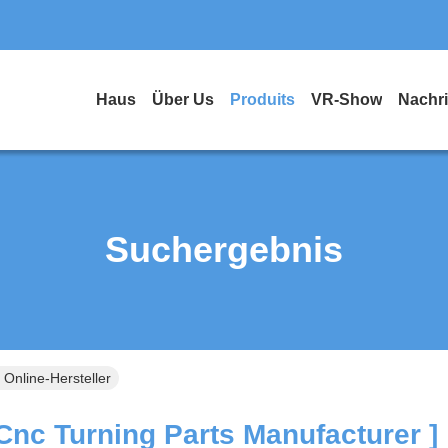
Haus
Über Us
Produits
VR-Show
Nachr
Suchergebnis
Online-Hersteller
nc Turning Parts Manufacturer ]