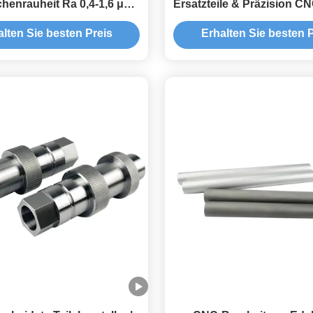
chenrauheit Ra 0,4-1,6 μm
Ersatzteile & Präzision C
dbar auf alle OEM-CNC-
Komponenten
alten Sie besten Preis
Erhalten Sie besten P
Bearbeitungsteile
zisionskomponenten