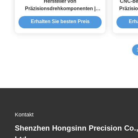
Hersteller von
CNC-bea
Präzisionsdrehkomponenten |
Präzisi
Kundenspezifischer Schweizer
Metallt
Erhalten Sie besten Preis
Erh
Lieferant von Drehteilen
CN
Kontakt
Shenzhen Hongsinn Precision Co.