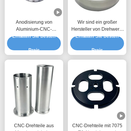
Anodisierung von
Wir sind ein großer
Aluminium-CNC-
Hersteller von Drehwerk-
Drehteilen Bearbeitung
Erhalten Sie besten
Erhalten Sie besten
Teilen.
kundenspezifisch 5
Achsen-CNC-Fräsen
Preis
Preis
CNC-Drehteile aus
CNC-Drehteile mit 7075