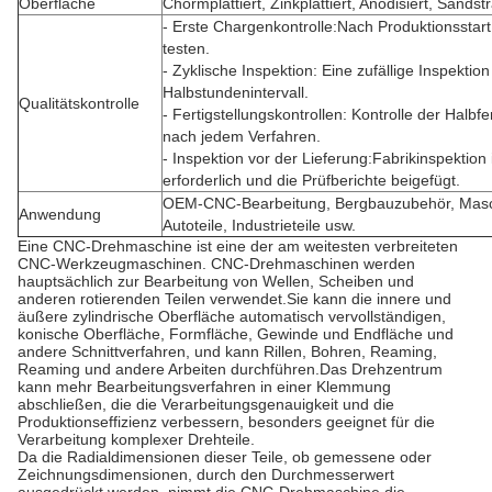
Oberfläche
Chormplattiert, Zinkplattiert, Anodisiert, Sands
- Erste Chargenkontrolle:Nach Produktionsstar
testen.
- Zyklische Inspektion: Eine zufällige Inspektio
Halbstundenintervall.
Qualitätskontrolle
- Fertigstellungskontrollen: Kontrolle der Halbf
nach jedem Verfahren.
- Inspektion vor der Lieferung:Fabrikinspektion 
erforderlich und die Prüfberichte beigefügt.
OEM-CNC-Bearbeitung, Bergbauzubehör, Masch
Anwendung
Autoteile, Industrieteile usw.
Eine CNC-Drehmaschine ist eine der am weitesten verbreiteten
CNC-Werkzeugmaschinen. CNC-Drehmaschinen werden
hauptsächlich zur Bearbeitung von Wellen, Scheiben und
anderen rotierenden Teilen verwendet.Sie kann die innere und
äußere zylindrische Oberfläche automatisch vervollständigen,
konische Oberfläche, Formfläche, Gewinde und Endfläche und
andere Schnittverfahren, und kann Rillen, Bohren, Reaming,
Reaming und andere Arbeiten durchführen.Das Drehzentrum
kann mehr Bearbeitungsverfahren in einer Klemmung
abschließen, die die Verarbeitungsgenauigkeit und die
Produktionseffizienz verbessern, besonders geeignet für die
Verarbeitung komplexer Drehteile.
Da die Radialdimensionen dieser Teile, ob gemessene oder
Zeichnungsdimensionen, durch den Durchmesserwert