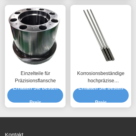
Maßgeschneiderte
Mustergebühr zahlen
Präzisionsmetallteile für
Anwendbar
Maschinen
Einzelteile für
Korrosionsbeständige
Präzisionsflansche
hochpräzise
Erhalten Sie besten
Erhalten Sie besten
Edelstahlwelle,
kundenspezifische CNC-
Preis
bearbeitete Wellenteile
Preis
Kontakt