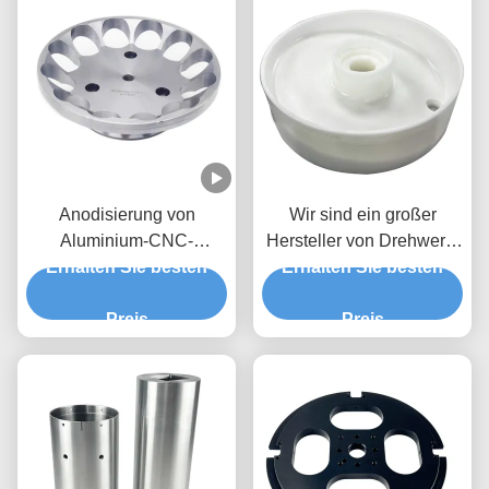
Anodisierung von
Wir sind ein großer
Aluminium-CNC-
Hersteller von Drehwerk-
Drehteilen Bearbeitung
Erhalten Sie besten
Erhalten Sie besten
Teilen.
kundenspezifisch 5
Achsen-CNC-Fräsen
Preis
Preis