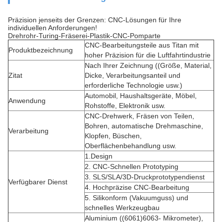
Präzision jenseits der Grenzen: CNC-Lösungen für Ihre
individuellen Anforderungen!
Drehrohr-Turing-Fräserei-Plastik-CNC-Pomparte
CNC-Bearbeitungsteile aus Titan mit
Produktbezeichnung
hoher Präzision für die Luftfahrtindustrie
Nach Ihrer Zeichnung ((Größe, Material,
Zitat
Dicke, Verarbeitungsanteil und
erforderliche Technologie usw.)
Automobil, Haushaltsgeräte, Möbel,
Anwendung
Rohstoffe, Elektronik usw.
CNC-Drehwerk, Fräsen von Teilen,
Bohren, automatische Drehmaschine,
Verarbeitung
Klopfen, Büschen,
Oberflächenbehandlung usw.
1.Design
2. CNC-Schnellen Prototyping
3. SLS/SLA/3D-Druckprototypendienst
Verfügbarer Dienst
4. Hochpräzise CNC-Bearbeitung
5. Silikonform (Vakuumguss) und
schnelles Werkzeugbau
Aluminium ((6061)6063- Mikrometer),