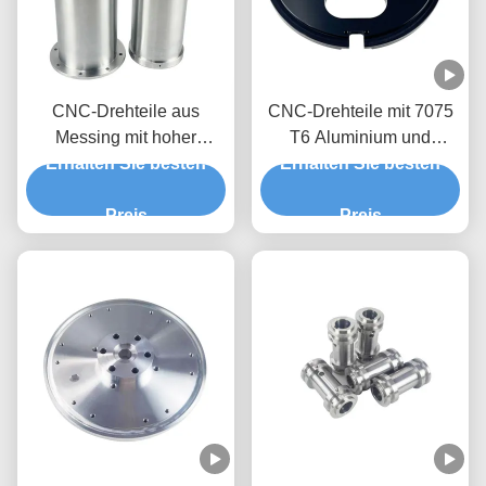
CNC-Drehteile aus
CNC-Drehteile mit 7075
Messing mit hoher
T6 Aluminium und
Erhalten Sie besten
Präzision
Toleranz +/- 0,01-0,005
Erhalten Sie besten
mm für
Preis
Präzisionsmetallteile
Preis