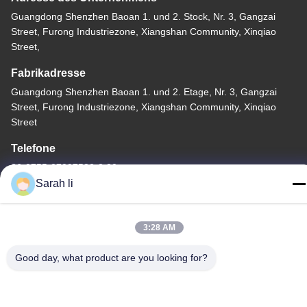
Guangdong Shenzhen Baoan 1. und 2. Stock, Nr. 3, Gangzai
Street, Furong Industriezone, Xiangshan Community, Xinqiao
Street,
Fabrikadresse
Guangdong Shenzhen Baoan 1. und 2. Etage, Nr. 3, Gangzai
Street, Furong Industriezone, Xiangshan Community, Xinqiao
Street
Telefone
86-0755-27097532-8:30
Sarah li
3:28 AM
China Gute Qualität Kundenspezifische CNC-Bearbeitung
Good day, what product are you looking for?
Lieferant. Copyright © -2026 Shenzhen Hongsinn Precision Co.,
Ltd. Alle Rechte vorbehalten.
Datenschutzerklärung
|
Sitemap