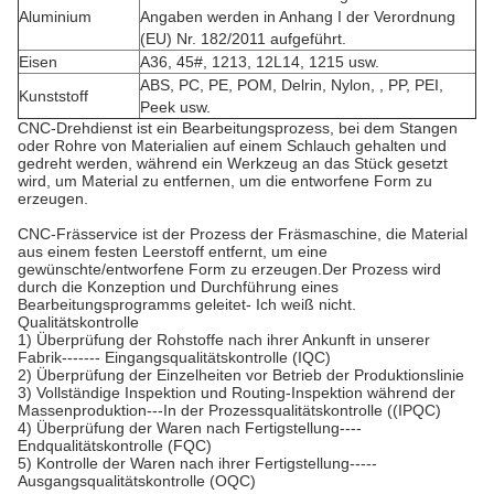
Aluminium
Angaben werden in Anhang I der Verordnung
(EU) Nr. 182/2011 aufgeführt.
Eisen
A36, 45#, 1213, 12L14, 1215 usw.
ABS, PC, PE, POM, Delrin, Nylon, , PP, PEI,
Kunststoff
Peek usw.
CNC-Drehdienst ist ein Bearbeitungsprozess, bei dem Stangen
oder Rohre von Materialien auf einem Schlauch gehalten und
gedreht werden, während ein Werkzeug an das Stück gesetzt
wird, um Material zu entfernen, um die entworfene Form zu
erzeugen.
CNC-Frässervice ist der Prozess der Fräsmaschine, die Material
aus einem festen Leerstoff entfernt, um eine
gewünschte/entworfene Form zu erzeugen.Der Prozess wird
durch die Konzeption und Durchführung eines
Bearbeitungsprogramms geleitet- Ich weiß nicht.
Qualitätskontrolle
1) Überprüfung der Rohstoffe nach ihrer Ankunft in unserer
Fabrik------- Eingangsqualitätskontrolle (IQC)
2) Überprüfung der Einzelheiten vor Betrieb der Produktionslinie
3) Vollständige Inspektion und Routing-Inspektion während der
Massenproduktion---In der Prozessqualitätskontrolle ((IPQC)
4) Überprüfung der Waren nach Fertigstellung----
Endqualitätskontrolle (FQC)
5) Kontrolle der Waren nach ihrer Fertigstellung-----
Ausgangsqualitätskontrolle (OQC)