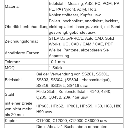
Edelstahl, Messing, ABS, PC, POM, PP,
Material
PE, PA (Nylon), Acryl, Holz,
Kohlenstofffaser, Kupfer usw.
Poliert, hochpoliert, anodisiert, lackiert,
Oberflächenbehandlung
elektroplatiert, lasergravuriert, mit Sand
gesprengt, gebürstet usw.
STEP Datei/PRO/E, Auto CAD, Solid
Zeichnungsformat
Works, UG, CAD / CAM / CAE, PDF
Wie bei Pantone, akzeptieren Sie
Anodisierte Farben
Anpassung.
Toleranz
±0,1 mm
MOQ
1 Stück
Bei der Verwendung von SS201, SS301,
Edelstahl
SS303, SS304, (SS304 Lebensmittelgut),
SS316, SS316L, SS416 usw.
Milde Stahl, Kohlenstoffstahl, 4140, 4340,
Stahl
Q235, Q345B, 20#, 45# usw.
mit einer Breite
HPb63, HPb62, HPb61, HPb59, H59, H68, H80,
von nicht mehr
H90 usw.
als 20 mm
Kupfer
C11000, C12000, C12000 C36000 usw.
Die in Absatz 1 Buchstabe a genannten