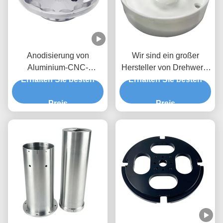
Anodisierung von
Wir sind ein großer
Aluminium-CNC-
Hersteller von Drehwerk-
Drehteilen Bearbeitung
Erhalten Sie besten
Erhalten Sie besten
Teilen.
kundenspezifisch 5
Achsen-CNC-Fräsen
Preis
Preis