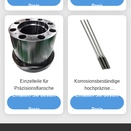
Dienstleistungen
Preis
Probe muss
Preis
Maßgeschneiderte
Mustergebühr zahlen
Präzisionsmetallteile für
Anwendbar
Maschinen
Einzelteile für
Korrosionsbeständige
Präzisionsflansche
hochpräzise
Erhalten Sie besten
Erhalten Sie besten
Edelstahlwelle,
kundenspezifische CNC-
Preis
bearbeitete Wellenteile
Preis