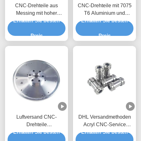
CNC-Drehteile aus
CNC-Drehteile mit 7075
Messing mit hoher
T6 Aluminium und
Erhalten Sie besten
Präzision
Toleranz +/- 0,01-0,005
Erhalten Sie besten
mm für
Preis
Präzisionsmetallteile
Preis
Luftversand CNC-
DHL Versandmethoden
Drehteile
Acryl CNC-Service
Schnellprototyping CNC-
Erhalten Sie besten
Erhalten Sie besten
Lieferung präzises
Teile Bearbeitung
Schneiden und Gravieren